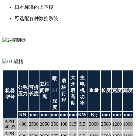
日本标准的上下模
可选配各种数控系统
大
主
喉
滑
立柱
开
电
公称
可折
块
口
间距
启
机
重量
长度
宽度
高度
机器
压力
长度
行
离
高
功
型号
程
深
度
率
度
KN
mm
mm
mm
mm
mm
KW
Kg
mm
mm
mm
APB-
400
2500
2050
250
100
315
5.5
3000
2500
1200
1900
40.25
APB-