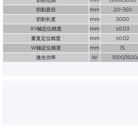
切割范围
mm
1500x3000
切割直径
mm
20~350
切割长度
mm
3000
XY轴定位精度
mm
±0.03
重复定位精度
mm
±0.02
W轴定位精度
mm
15
激光功率
W
1000/150