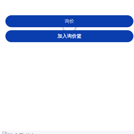
询价
加入询价篮
loading
板管一体式激光切割机
产品描述